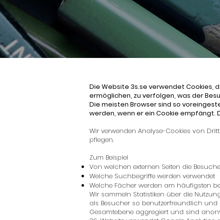
Die Website 3s.se verwendet Cookies, d
ermöglichen, zu verfolgen, was der Besu
Die meisten Browser sind so voreingestel
werden, wenn er ein Cookie empfängt. 
Wir verwenden Analyse-Cookies von Drit
pflegen.
Zum Beispiel
Von welchen externen Seiten die Besuc
Welche Suchbegriffe werden verwendet
Welche Fächer werden am häufigsten b
Wir sammeln Statistiken über die Nutzun
als Besucher so benutzerfreundlich und 
Gesamtebene aggregiert und sind anon