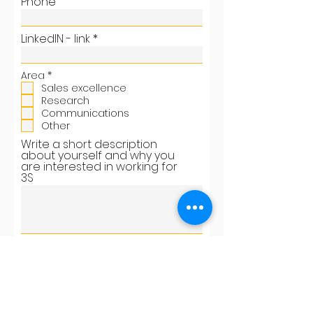
Phone
LinkedIN - link
P
Area
*
f
Sales excellence
l
Research
i
Communications
c
h
Other
t
Write a short description
f
e
about yourself and why you
l
are interested in working for
d
3S
Send