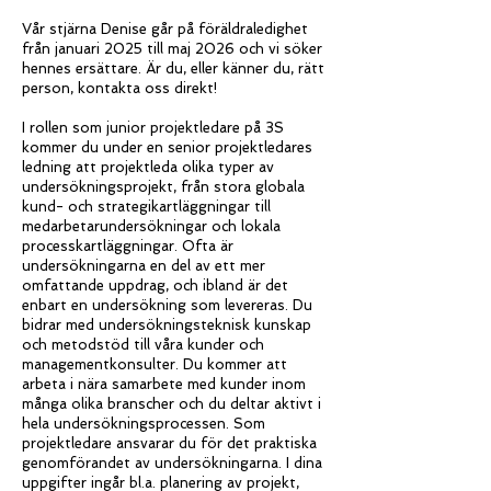
Vår stjärna Denise går på föräldraledighet
från januari 2025 till maj 2026 och vi söker
hennes ersättare. Är du, eller känner du, rätt
person, kontakta oss direkt!
I rollen som junior projektledare på 3S
kommer du under en senior projektledares
ledning att projektleda olika typer av
undersökningsprojekt, från stora globala
kund- och strategikartläggningar till
medarbetarundersökningar och lokala
processkartläggningar. Ofta är
undersökningarna en del av ett mer
omfattande uppdrag, och ibland är det
enbart en undersökning som levereras. Du
bidrar med undersökningsteknisk kunskap
och metodstöd till våra kunder och
managementkonsulter. Du kommer att
arbeta i nära samarbete med kunder inom
många olika branscher och du deltar aktivt i
hela undersökningsprocessen. Som
projektledare ansvarar du för det praktiska
genomförandet av undersökningarna. I dina
uppgifter ingår bl.a. planering av projekt,