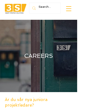
CAREERS
Är du vår nya juniora
projektledare?